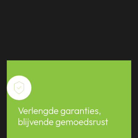
KLASSIEK LANDELIJK
Verlengde garanties,
blijvende gemoedsrust
Florizoone