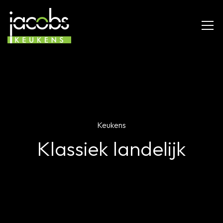
Keukens
Klassiek landelijk