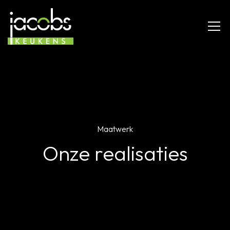
Maatwerk
Onze realisaties