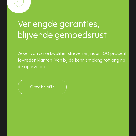
Verlengde garanties,
blijvende gemoedsrust
Maatkasten voor wasruimte
Zeker van onze kwaliteit streven wij naar 100 procent
tevreden klanten. Van bij de kennismaking tot lang na
Bekijk project
Maatkasten voor wasruimte
de oplevering.
Onze belofte