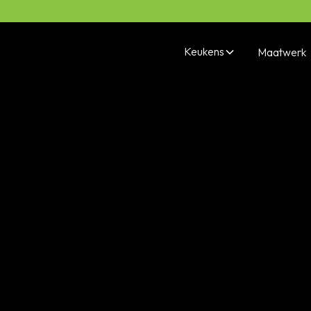
Keukens
Maatwerk
Hedendaags